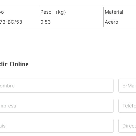
po
Peso （kg）
Material
73-BC/53
0.53
Acero
dir Online