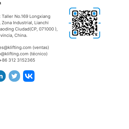
n
: Taller No.169 Longxiang
 Zona Industrial, Lianchi
 Baoding Ciudad(CP, 071000 ),
vincia, China.
les@klifting.com (ventas)
o@klifting.com (técnico)
:+86 312 3152365