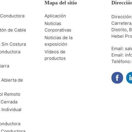
Mapa del sitio
Direcció
 Conductora
Aplicación
Dirección
Carretera,
Noticias
Distrito,
tón de Cable
Corporativas
Hebei Pro
Noticias de la
 Sin Costura
exposición
Email: sa
onductora
Vídeos de
Email: inf
productos
Teléfono
arra
 Abierta de
ol Remoto
 Cerrada
Individual
onductora
 Conductora