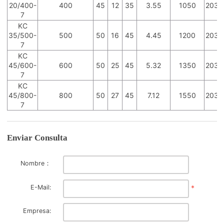
20/400-
400
45
12
35
3.55
1050
2034
7
KC
35/500-
500
50
16
45
4.45
1200
2035
7
KC
45/600-
600
50
25
45
5.32
1350
2036
7
KC
45/800-
800
50
27
45
7.12
1550
2038
7
Enviar Consulta
Nombre：
E-Mail:
*
Empresa: