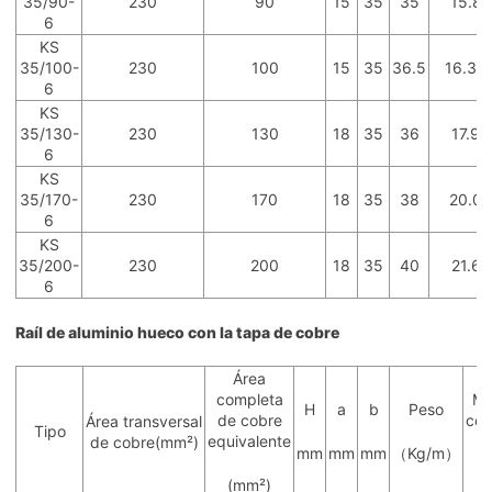
35/90-
230
90
15
35
35
15.8
6
KS
35/100-
230
100
15
35
36.5
16.34
6
KS
35/130-
230
130
18
35
36
17.9
6
KS
35/170-
230
170
18
35
38
20.0
6
KS
35/200-
230
200
18
35
40
21.6
6
Raíl de aluminio hueco con la tapa de cobre
Área
completa
Má
H
a
b
Peso
de cobre
con
Área transversal
Tipo
equivalente
de cobre(mm²)
mm
mm
mm
（Kg/m）
(
(mm²)