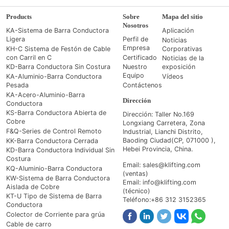
Products
Sobre
Mapa del sitio
Nosotros
KA-Sistema de Barra Conductora
Aplicación
Ligera
Perfil de
Noticias
Empresa
KH-C Sistema de Festón de Cable
Corporativas
con Carril en C
Certificado
Noticias de la
KD-Barra Conductora Sin Costura
Nuestro
exposición
Equipo
KA-Aluminio-Barra Conductora
Vídeos
Pesada
Contáctenos
KA-Acero-Aluminio-Barra
Dirección
Conductora
KS-Barra Conductora Abierta de
Dirección: Taller No.169
Cobre
Longxiang Carretera, Zona
F&Q-Series de Control Remoto
Industrial, Lianchi Distrito,
Baoding Ciudad(CP, 071000 ),
KK-Barra Conductora Cerrada
Hebei Provincia, China.
KD-Barra Conductora Individual Sin
Costura
Email: sales@klifting.com
KQ-Aluminio-Barra Conductora
(ventas)
KW-Sistema de Barra Conductora
Email: info@klifting.com
Aislada de Cobre
(técnico)
KT-U Tipo de Sistema de Barra
Teléfono:+86 312 3152365
Conductora
Colector de Corriente para grúa
Cable de carro