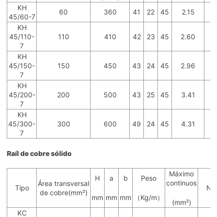
KH
60
360
41
22
45
2.15
1
45/60-7
KH
45/110-
110
410
42
23
45
2.60
1
7
KH
45/150-
150
450
43
24
45
2.96
1
7
KH
45/200-
200
500
43
25
45
3.41
1
7
KH
45/300-
300
600
49
24
45
4.31
1
7
Raíl de cobre sólido
Máximo
H
a
b
Peso
continuos
Área transversal
Tipo
No
de cobre(mm²)
mm
mm
mm
（Kg/m）
(mm²)
KC