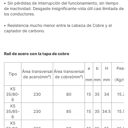
•
Sin pérdidas de interrupción del funcionamiento, sin tiempo
de inactividad. Desgaste insignificante-vida útil casi ilimitada de
los conductores.
•
Resistencia mucho menor entre la cabeza de Cobre y el
captador de carbono.
Raíl de acero con la tapa de cobre
a
b
H
Peso
Área transversal
Área transversal
Tipo
de acero(mm²)
de cobre(mm²)
mm
mm
mm
（Kg/m
KS
35/80-
230
80
15
35
34
15.2
6
KS
35/85-
230
85
15
35
34.5
15.5
6
KS