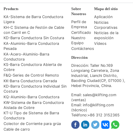
Products
Sobre
Mapa del sitio
Nosotros
KA-Sistema de Barra Conductora
Aplicación
Ligera
Perfil de
Noticias
Empresa
KH-C Sistema de Festón de Cable
Corporativas
con Carril en C
Certificado
Noticias de la
KD-Barra Conductora Sin Costura
Nuestro
exposición
Equipo
KA-Aluminio-Barra Conductora
Vídeos
Pesada
Contáctenos
KA-Acero-Aluminio-Barra
Dirección
Conductora
KS-Barra Conductora Abierta de
Dirección: Taller No.169
Cobre
Longxiang Carretera, Zona
F&Q-Series de Control Remoto
Industrial, Lianchi Distrito,
Baoding Ciudad(CP, 071000 ),
KK-Barra Conductora Cerrada
Hebei Provincia, China.
KD-Barra Conductora Individual Sin
Costura
Email: sales@klifting.com
KQ-Aluminio-Barra Conductora
(ventas)
KW-Sistema de Barra Conductora
Email: info@klifting.com
Aislada de Cobre
(técnico)
KT-U Tipo de Sistema de Barra
Teléfono:+86 312 3152365
Conductora
Colector de Corriente para grúa
Cable de carro