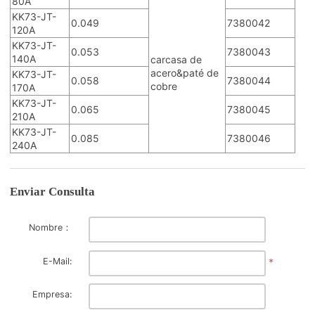
80A
KK73-JT-
0.049
7380042
120A
KK73-JT-
0.053
7380043
140A
carcasa de
acero&paté de
KK73-JT-
0.058
7380044
cobre
170A
KK73-JT-
0.065
7380045
210A
KK73-JT-
0.085
7380046
240A
Enviar Consulta
Nombre：
E-Mail:
*
Empresa: