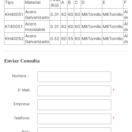
Tipo
Material
A
B
C
D
E
F
(KG)
Acero
Alf
KH40051
0.31
62
60
60
M8Tornillo
M8Tornillo
Galvanizado
de 
Acero
Alf
KT40051
0.31
62
60
60
M8Tornillo
M8Tornillo
Inoxidable
de 
Acero
Alf
KH40052
0.52
60
55
60
M8Tornillo
M8Tornillo
Galvanizado
de 
Enviar Consulta
Nombre：
E-Mail:
*
Empresa:
Teléfono:
*
País: