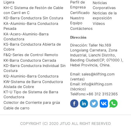
Ligera
Perfil de
Noticias
Empresa
KH-C Sistema de Festón de Cable
Corporativas
con Carril en C
Certificado
Noticias de la
KD-Barra Conductora Sin Costura
Nuestro
exposición
Equipo
KA-Aluminio-Barra Conductora
Vídeos
Pesada
Contáctenos
KA-Acero-Aluminio-Barra
Dirección
Conductora
KS-Barra Conductora Abierta de
Dirección: Taller No.169
Cobre
Longxiang Carretera, Zona
F&Q-Series de Control Remoto
Industrial, Lianchi Distrito,
Baoding Ciudad(CP, 071000 ),
KK-Barra Conductora Cerrada
Hebei Provincia, China.
KD-Barra Conductora Individual Sin
Costura
Email: sales@klifting.com
KQ-Aluminio-Barra Conductora
(ventas)
KW-Sistema de Barra Conductora
Email: info@klifting.com
Aislada de Cobre
(técnico)
KT-U Tipo de Sistema de Barra
Teléfono:+86 312 3152365
Conductora
Colector de Corriente para grúa
Cable de carro
COPYRIGHT (C) 2020 JITUO ALL RIGHT RESERVED